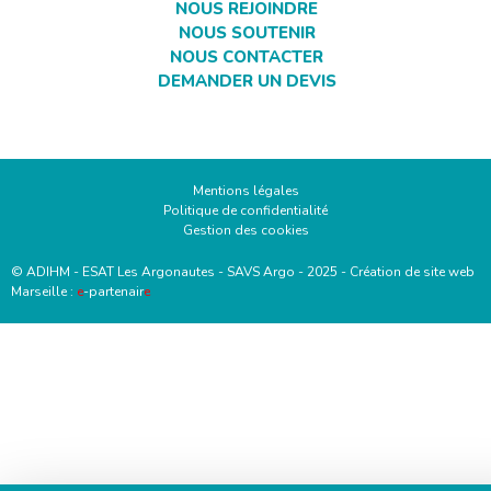
NOUS REJOINDRE
NOUS SOUTENIR
NOUS CONTACTER
DEMANDER UN DEVIS
Mentions légales
Politique de confidentialité
Gestion des cookies
© ADIHM - ESAT Les Argonautes - SAVS Argo - 2025 -
Création de site web
Marseille :
e
-partenair
e