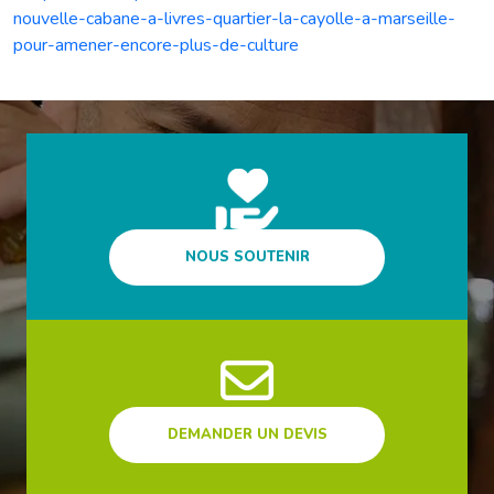
nouvelle-cabane-a-livres-quartier-la-cayolle-a-marseille-
pour-amener-encore-plus-de-culture
NOUS SOUTENIR
DEMANDER UN DEVIS